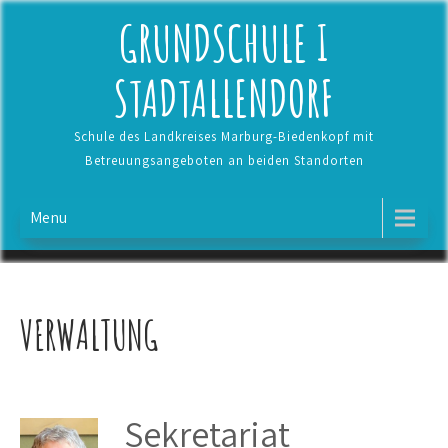
Skip
GRUNDSCHULE I
to
content
STADTALLENDORF
Schule des Landkreises Marburg-Biedenkopf mit
Betreuungsangeboten an beiden Standorten
Menu
VERWALTUNG
Sekretariat