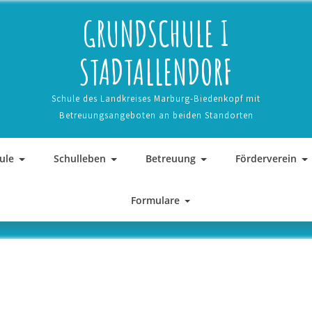
GRUNDSCHULE I
STADTALLENDORF
Schule des Landkreises Marburg-Biedenkopf mit
Betreuungsangeboten an beiden Standorten
ule
Schulleben
Betreuung
Förderverein
Formulare