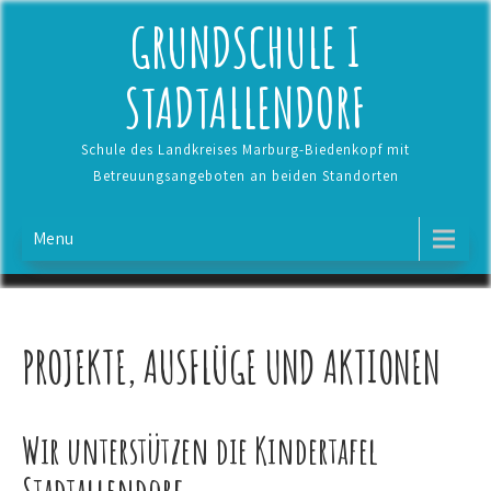
Skip
GRUNDSCHULE I
to
content
STADTALLENDORF
Schule des Landkreises Marburg-Biedenkopf mit
Betreuungsangeboten an beiden Standorten
Menu
PROJEKTE, AUSFLÜGE UND AKTIONEN
Wir unterstützen die Kindertafel
Stadtallendorf